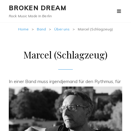
BROKEN DREAM
Rock Music Made In Berlin
Home
>
Band
>
Über uns
>
Marcel (Schlagzeug)
Marcel (Schlagzeug)
I
n einer Band muss irgendjemand für den Rythmus, für