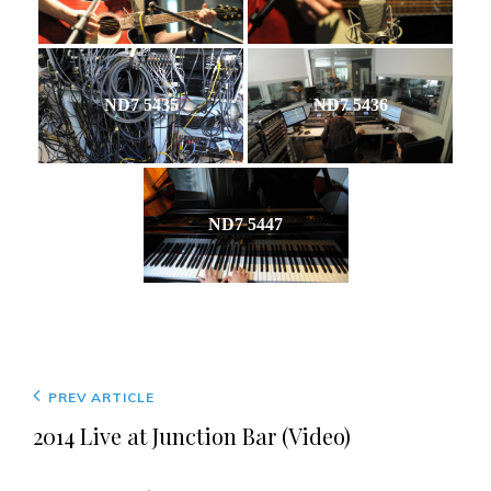
ND7 5435
ND7 5436
ND7 5447
Beitragsnavigation
Previous
PREV ARTICLE
Post
2014 Live at Junction Bar (Video)