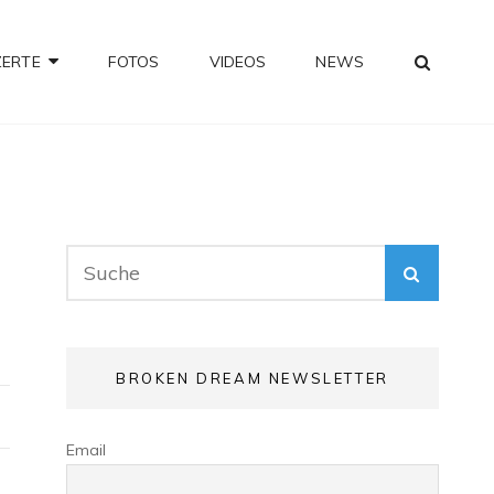
SEA
ZERTE
FOTOS
VIDEOS
NEWS
Search
SEARC
for:
BROKEN DREAM NEWSLETTER
Email