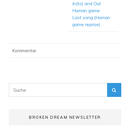
In(to) and Out
Human game
Last song (Human
game reprise)
Kommentar
Search
SEA
for:
BROKEN DREAM NEWSLETTER