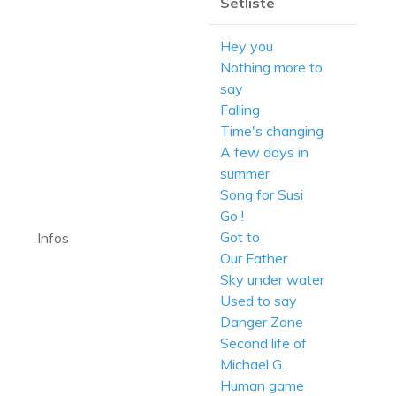
Setliste
Hey you
Nothing more to
say
Falling
Time's changing
A few days in
summer
Song for Susi
Go !
Got to
Infos
Our Father
Sky under water
Used to say
Danger Zone
Second life of
Michael G.
Human game