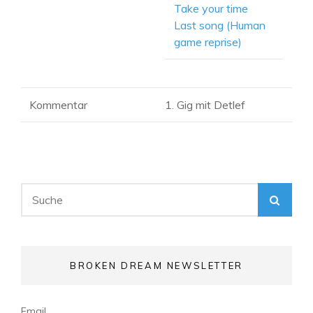
Take your time
Last song (Human
game reprise)
Kommentar
1. Gig mit Detlef
Search
SEA
for:
BROKEN DREAM NEWSLETTER
Email